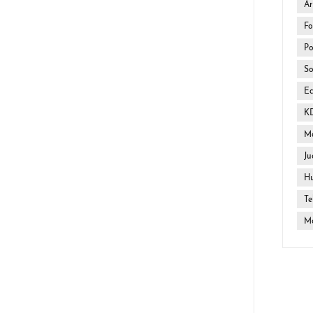
Ar
Fo
Po
So
E
K
Ma
Ju
H
Te
Mo