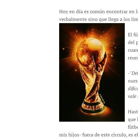
Hoy en día es común encontrar en lo
verbalmente sino que llega a los lí
El f
del 
cuan
reun
-
"De
nuest
difi
vale
Hast
que 
fútb
mis hijos- fuera de este circulo, es 