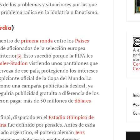
s de los problemas y situaciones por las que
l problema radica en la idolatría o fanatismo.
edia
)
cuentro de
primera ronda
entre los
Países
 de aficionados de la selección europea
A e
interior
. Esto sucedió porque la FIFA les
per
[3]
obr
mler-Stadion
vistiendo unos pantalones que
Com
Com
veza de ese país, protegiendo los intereses
spiciante oficial de la Copa del Mundo. La
como una campaña publicitaria desleal, ya
uiría publicidad gratuita a diferencia de los
Inic
ieron pagar más de 50 millones de
dólares
Aqu
Con
 final, disputado en el
Estadio Olímpico de
ina
fue definido por penales. Antes de cada
onado argentino, el portero alemán
Jens
tenía guardado en su media derecha,