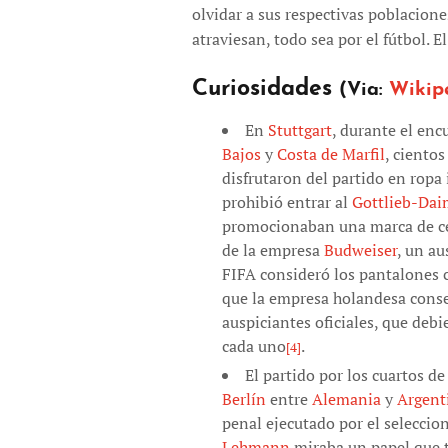
olvidar a sus respectivas poblacione
atraviesan, todo sea por el fútbol. E
Curiosidades
(Via:
Wikip
En
Stuttgart
, durante el en
Bajos
y
Costa de Marfil
, cientos
disfrutaron del partido en ropa 
prohibió entrar al
Gottlieb-Dai
promocionaban una marca de cer
de la empresa
Budweiser
, un au
FIFA consideró los pantalones 
que la empresa holandesa conseg
auspiciantes oficiales, que deb
cada uno
.
[4]
El partido por los cuartos de
Berlín
entre
Alemania
y
Argent
penal ejecutado por el selecci
Lehmann
miraba un papel que 