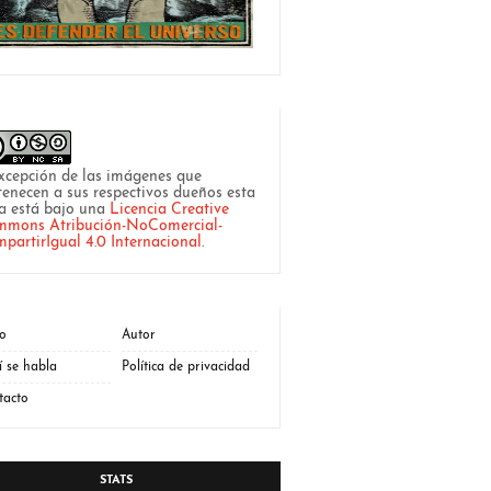
xcepción de las imágenes que
tenecen a sus respectivos dueños esta
a está bajo una
Licencia Creative
mons Atribución-NoComercial-
partirIgual 4.0 Internacional
.
io
Autor
í se habla
Política de privacidad
tacto
STATS