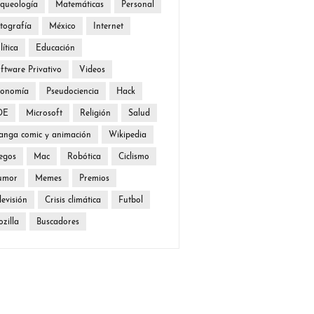
queología
Matemáticas
Personal
tografía
México
Internet
lítica
Educación
ftware Privativo
Videos
conomía
Pseudociencia
Hack
DE
Microsoft
Religión
Salud
nga comic y animación
Wikipedia
egos
Mac
Robótica
Ciclismo
umor
Memes
Premios
levisión
Crisis climática
Futbol
zilla
Buscadores