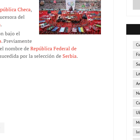
pública Checa
,
ucesora del
a
.
n bajo el
o
. Previamente
Ci
 el nombre de
República Federal de
á sucedida por la selección de
Serbia
.
Fí
So
Li
An
Ne
Ci
U
Mú
In