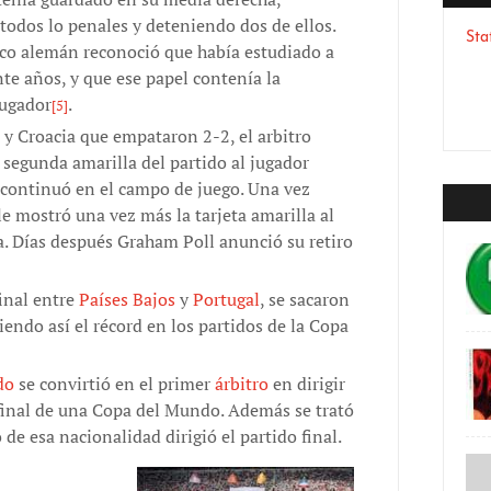
 todos lo penales y deteniendo dos de ellos.
Sta
ico alemán reconoció que había estudiado a
te años, y que ese papel contenía la
jugador
.
[5]
a y Croacia que empataron 2-2, el arbitro
 segunda amarilla del partido al jugador
 continuó en el campo de juego. Una vez
 le mostró una vez más la tarjeta amarilla al
a. Días después Graham Poll anunció su retiro
final entre
Países Bajos
y
Portugal
, se sacaron
siendo así el récord en los partidos de la Copa
do
se convirtió en el primer
árbitro
en dirigir
o final de una Copa del Mundo. Además se trató
 de esa nacionalidad dirigió el partido final.