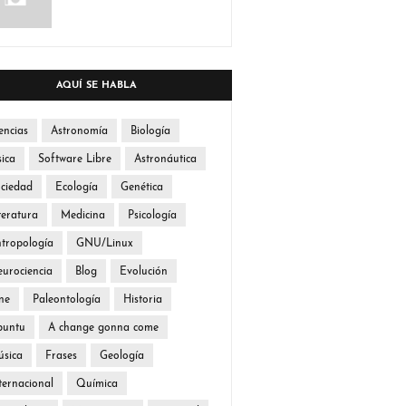
AQUÍ SE HABLA
encias
Astronomía
Biología
sica
Software Libre
Astronáutica
ciedad
Ecología
Genética
teratura
Medicina
Psicología
tropología
GNU/Linux
urociencia
Blog
Evolución
ne
Paleontología
Historia
buntu
A change gonna come
sica
Frases
Geología
ternacional
Química