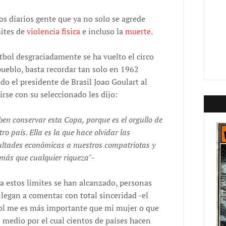
s diarios gente que ya no solo se agrede
mites de
violencia fisica
e incluso la
muerte
.
útbol desgraciadamente se ha vuelto el circo
pueblo, basta recordar tan solo en 1962
do el presidente de Brasil Joao Goulart al
irse con su seleccionado les dijo:
ben conservar esta Copa, porque es el orgullo de
ro país. Ella es la que hace olvidar las
cultades econ
ómicas a nuestros compatriotas y
 más que cualquier riqueza"
-
a estos limites se han alcanzado, personas
llegan a comentar con total sinceridad -el
ol me es más importante que mi mujer o que
el medio por el cual cientos de países hacen