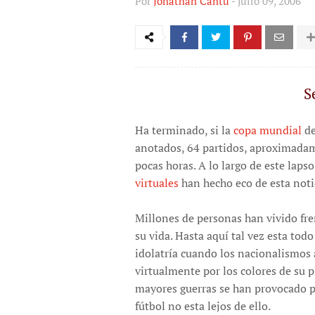
Por
Jonathan Cantú
-
julio 09, 2006
S
Ha terminado, si la
copa mundial
de
anotados, 64 partidos, aproximada
pocas horas. A lo largo de este lap
virtuales
han hecho eco de esta noti
Millones de personas han vivido fren
su vida. Hasta aquí tal vez esta tod
idolatría cuando los nacionalismos 
virtualmente por los colores de su p
mayores guerras se han provocado por
fútbol no esta lejos de ello.