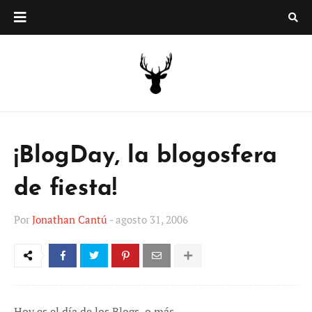
¡BlogDay, la blogosfera
de fiesta!
Por
Jonathan Cantú
-
agosto 31, 2006
Hoy es el día de los Blogs, o más