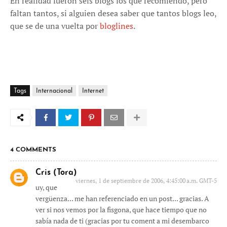
En realidad fueron seis blogs los que recomiendo, pero
faltan tantos, si alguien desea saber que tantos blogs leo,
que se de una vuelta por
bloglines
.
Tags
Internacional
Internet
4 COMMENTS
Cris (Tora)
viernes, 1 de septiembre de 2006, 4:45:00 a.m. GMT-5
uy, que
vergüenza... me han referenciado en un post... gracias. A
ver si nos vemos por la fisgona, que hace tiempo que no
sabía nada de ti (gracias por tu coment a mi desembarco