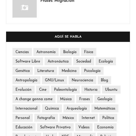
Frases: Migración
AQUÍ SE HABLA
Ciencias
Astronomía
Biología
Física
Software Libre
Astronáutica
Sociedad
Ecología
Genética
Literatura
Medicina
Psicología
Antropología
GNU/Linux
Neurociencia
Blog
Evolución
Cine
Paleontología
Historia
Ubuntu
A change gonna come
Música
Frases
Geología
Internacional
Química
Arqueología
Matemáticas
Personal
Fotografía
México
Internet
Política
Educación
Software Privativo
Videos
Economía