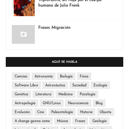
Triptofanito, un viaje por el cuerpo
humano de Julio Frenk
Frases: Migración
AQUÍ SE HABLA
Ciencias
Astronomía
Biología
Física
Software Libre
Astronáutica
Sociedad
Ecología
Genética
Literatura
Medicina
Psicología
Antropología
GNU/Linux
Neurociencia
Blog
Evolución
Cine
Paleontología
Historia
Ubuntu
A change gonna come
Música
Frases
Geología