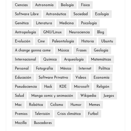
Ciencias
Astronomía
Biología
Física
Software Libre
Astronáutica
Sociedad
Ecología
Genética
Literatura
Medicina
Psicología
Antropología
GNU/Linux
Neurociencia
Blog
Evolución
Cine
Paleontología
Historia
Ubuntu
A change gonna come
Música
Frases
Geología
Internacional
Química
Arqueología
Matemáticas
Personal
Fotografía
México
Internet
Política
Educación
Software Privativo
Videos
Economía
Pseudociencia
Hack
KDE
Microsoft
Religión
Salud
Manga comic y animación
Wikipedia
Juegos
Mac
Robótica
Ciclismo
Humor
Memes
Premios
Televisión
Crisis climática
Futbol
Mozilla
Buscadores