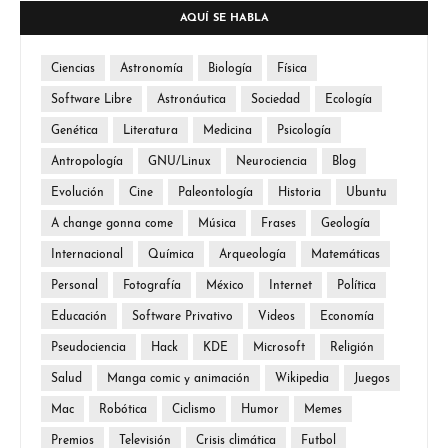
AQUÍ SE HABLA
Ciencias
Astronomía
Biología
Física
Software Libre
Astronáutica
Sociedad
Ecología
Genética
Literatura
Medicina
Psicología
Antropología
GNU/Linux
Neurociencia
Blog
Evolución
Cine
Paleontología
Historia
Ubuntu
A change gonna come
Música
Frases
Geología
Internacional
Química
Arqueología
Matemáticas
Personal
Fotografía
México
Internet
Política
Educación
Software Privativo
Videos
Economía
Pseudociencia
Hack
KDE
Microsoft
Religión
Salud
Manga comic y animación
Wikipedia
Juegos
Mac
Robótica
Ciclismo
Humor
Memes
Premios
Televisión
Crisis climática
Futbol