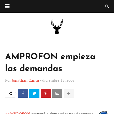
AMPROFON empieza
las demandas
Por
Jonathan Cantú
-
diciembre 13, 2007
<
AMPROFON
empezó a demandar por descargas