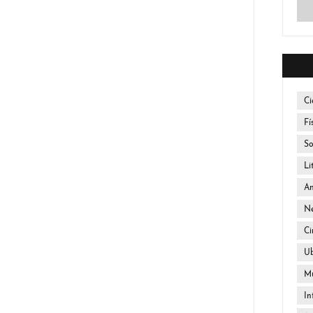
Ci
Fí
So
Li
An
Ne
Ci
U
Mú
In