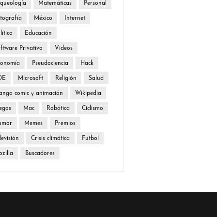
queología
Matemáticas
Personal
tografía
México
Internet
lítica
Educación
ftware Privativo
Videos
conomía
Pseudociencia
Hack
DE
Microsoft
Religión
Salud
nga comic y animación
Wikipedia
egos
Mac
Robótica
Ciclismo
umor
Memes
Premios
levisión
Crisis climática
Futbol
zilla
Buscadores