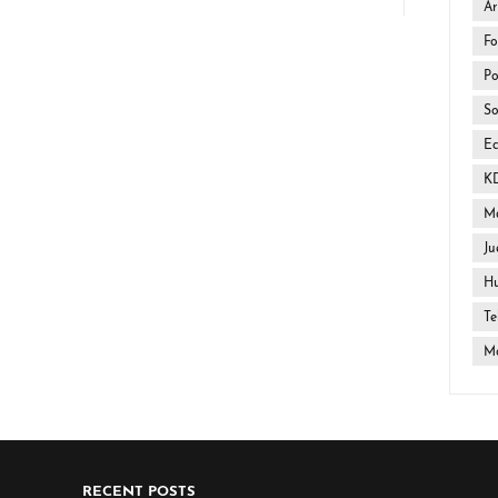
Ar
Fo
Po
So
E
K
Ma
Ju
H
Te
Mo
RECENT POSTS