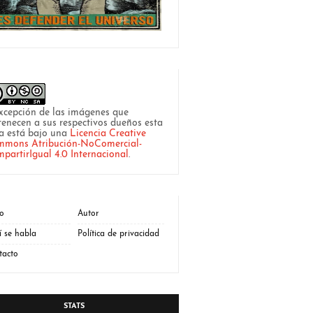
xcepción de las imágenes que
tenecen a sus respectivos dueños esta
a está bajo una
Licencia Creative
mons Atribución-NoComercial-
partirIgual 4.0 Internacional
.
io
Autor
í se habla
Política de privacidad
tacto
STATS