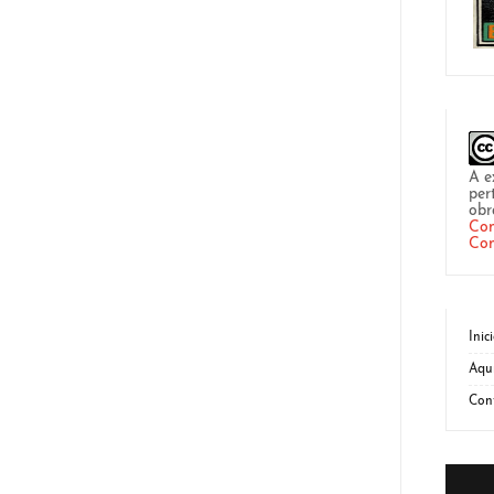
A e
per
obr
Com
Com
Inic
Aqu
Con