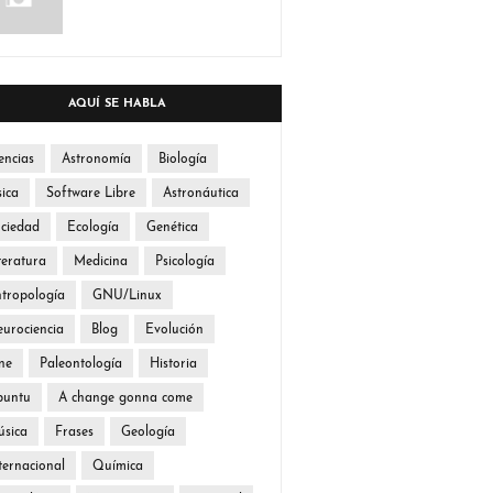
AQUÍ SE HABLA
encias
Astronomía
Biología
sica
Software Libre
Astronáutica
ciedad
Ecología
Genética
teratura
Medicina
Psicología
tropología
GNU/Linux
urociencia
Blog
Evolución
ne
Paleontología
Historia
buntu
A change gonna come
sica
Frases
Geología
ternacional
Química