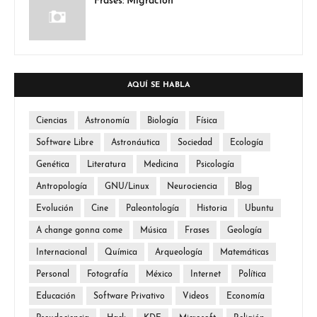
Frases: Migración
AQUÍ SE HABLA
Ciencias
Astronomía
Biología
Física
Software Libre
Astronáutica
Sociedad
Ecología
Genética
Literatura
Medicina
Psicología
Antropología
GNU/Linux
Neurociencia
Blog
Evolución
Cine
Paleontología
Historia
Ubuntu
A change gonna come
Música
Frases
Geología
Internacional
Química
Arqueología
Matemáticas
Personal
Fotografía
México
Internet
Política
Educación
Software Privativo
Videos
Economía