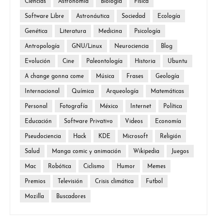
Ciencias
Astronomía
Biología
Física
Software Libre
Astronáutica
Sociedad
Ecología
Genética
Literatura
Medicina
Psicología
Antropología
GNU/Linux
Neurociencia
Blog
Evolución
Cine
Paleontología
Historia
Ubuntu
A change gonna come
Música
Frases
Geología
Internacional
Química
Arqueología
Matemáticas
Personal
Fotografía
México
Internet
Política
Educación
Software Privativo
Videos
Economía
Pseudociencia
Hack
KDE
Microsoft
Religión
Salud
Manga comic y animación
Wikipedia
Juegos
Mac
Robótica
Ciclismo
Humor
Memes
Premios
Televisión
Crisis climática
Futbol
Mozilla
Buscadores