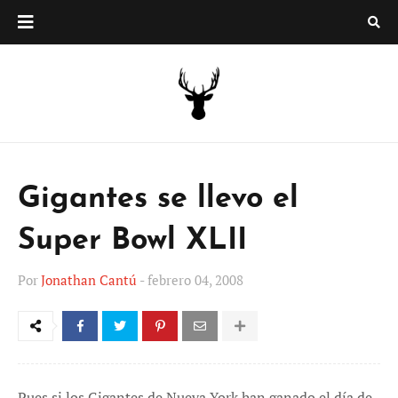
Gigantes se llevo el
Super Bowl XLII
Por
Jonathan Cantú
-
febrero 04, 2008
Pues si los Gigantes de Nueva York han ganado el día de