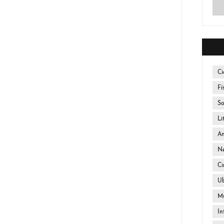
Ci
Fí
So
Li
An
Ne
Ci
U
Mú
In