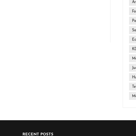
Ar
Fo
Po
So
E
K
Ma
Ju
H
Te
Mo
RECENT POSTS