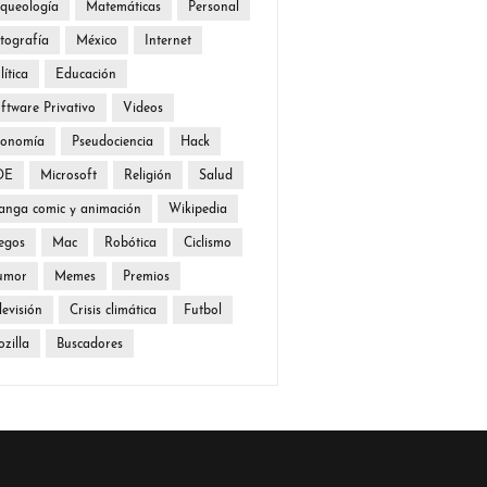
queología
Matemáticas
Personal
tografía
México
Internet
lítica
Educación
ftware Privativo
Videos
conomía
Pseudociencia
Hack
DE
Microsoft
Religión
Salud
nga comic y animación
Wikipedia
egos
Mac
Robótica
Ciclismo
umor
Memes
Premios
levisión
Crisis climática
Futbol
zilla
Buscadores