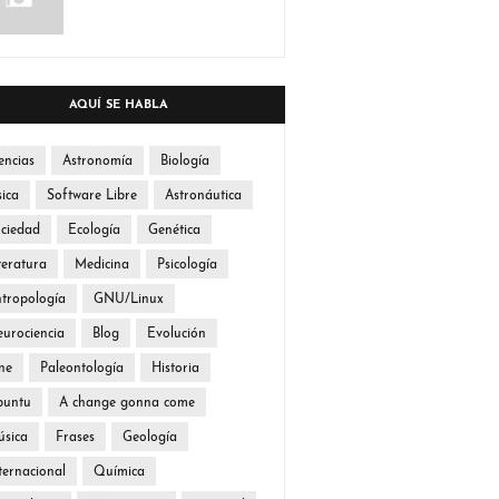
AQUÍ SE HABLA
encias
Astronomía
Biología
sica
Software Libre
Astronáutica
ciedad
Ecología
Genética
teratura
Medicina
Psicología
tropología
GNU/Linux
urociencia
Blog
Evolución
ne
Paleontología
Historia
buntu
A change gonna come
sica
Frases
Geología
ternacional
Química