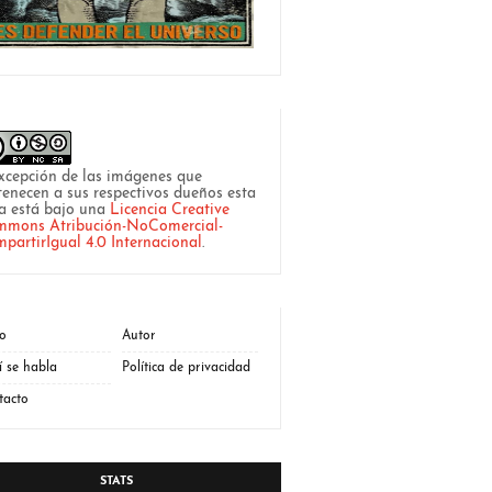
xcepción de las imágenes que
tenecen a sus respectivos dueños esta
a está bajo una
Licencia Creative
mons Atribución-NoComercial-
partirIgual 4.0 Internacional
.
io
Autor
í se habla
Política de privacidad
tacto
STATS