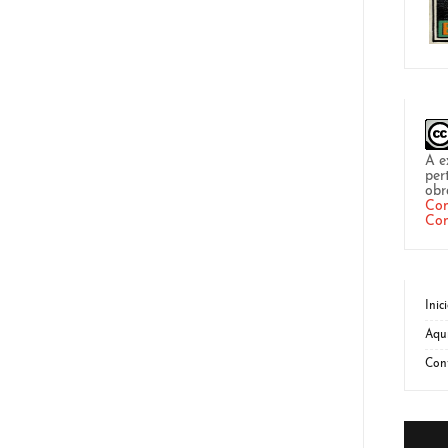
A e
per
obr
Com
Com
Inic
Aqu
Con