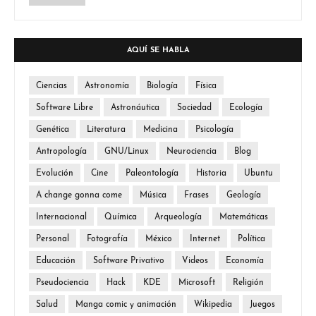
AQUÍ SE HABLA
Ciencias
Astronomía
Biología
Física
Software Libre
Astronáutica
Sociedad
Ecología
Genética
Literatura
Medicina
Psicología
Antropología
GNU/Linux
Neurociencia
Blog
Evolución
Cine
Paleontología
Historia
Ubuntu
A change gonna come
Música
Frases
Geología
Internacional
Química
Arqueología
Matemáticas
Personal
Fotografía
México
Internet
Política
Educación
Software Privativo
Videos
Economía
Pseudociencia
Hack
KDE
Microsoft
Religión
Salud
Manga comic y animación
Wikipedia
Juegos