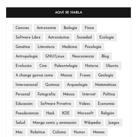
AQUÍ SE HABLA
Ciencias
Astronomía
Biología
Física
Software Libre
Astronáutica
Sociedad
Ecología
Genética
Literatura
Medicina
Psicología
Antropología
GNU/Linux
Neurociencia
Blog
Evolución
Cine
Paleontología
Historia
Ubuntu
A change gonna come
Música
Frases
Geología
Internacional
Química
Arqueología
Matemáticas
Personal
Fotografía
México
Internet
Política
Educación
Software Privativo
Videos
Economía
Pseudociencia
Hack
KDE
Microsoft
Religión
Salud
Manga comic y animación
Wikipedia
Juegos
Mac
Robótica
Ciclismo
Humor
Memes