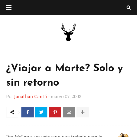
¿Viajar a Marte? Solo y
sin retorno
Por
Jonathan Cantú
-
marzo 07, 2008
Jim McLane, un veterano que trabajo para la