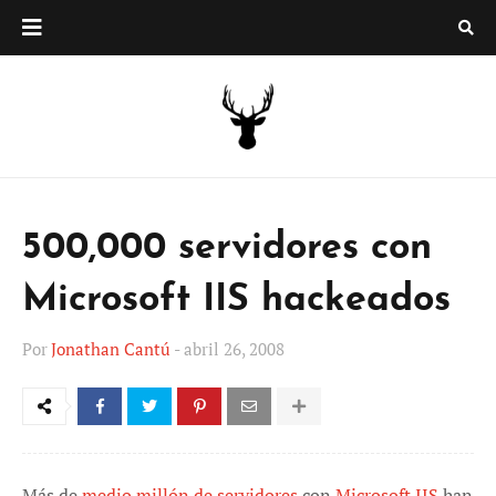
500,000 servidores con
Microsoft IIS hackeados
Por
Jonathan Cantú
-
abril 26, 2008
Más de
medio millón de servidores
con
Microsoft IIS
han