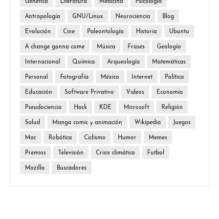
Genética
Literatura
Medicina
Psicología
Antropología
GNU/Linux
Neurociencia
Blog
Evolución
Cine
Paleontología
Historia
Ubuntu
A change gonna come
Música
Frases
Geología
Internacional
Química
Arqueología
Matemáticas
Personal
Fotografía
México
Internet
Política
Educación
Software Privativo
Videos
Economía
Pseudociencia
Hack
KDE
Microsoft
Religión
Salud
Manga comic y animación
Wikipedia
Juegos
Mac
Robótica
Ciclismo
Humor
Memes
Premios
Televisión
Crisis climática
Futbol
Mozilla
Buscadores