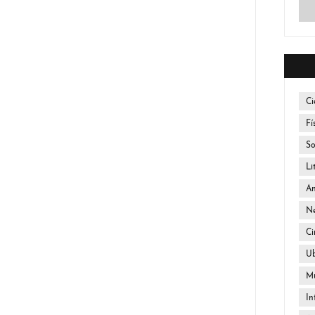
Ci
Fí
So
Li
An
Ne
Ci
U
Mú
In