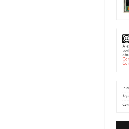
A e
per
obr
Com
Com
Inic
Aqu
Con