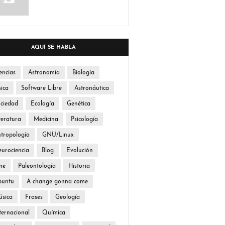
AQUÍ SE HABLA
encias
Astronomía
Biología
sica
Software Libre
Astronáutica
ciedad
Ecología
Genética
teratura
Medicina
Psicología
tropología
GNU/Linux
urociencia
Blog
Evolución
ne
Paleontología
Historia
buntu
A change gonna come
sica
Frases
Geología
ternacional
Química