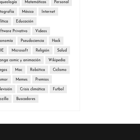
queología
Matemáticas
Personal
tografía
México
Internet
lítica
Educación
ftware Privativo
Videos
conomía
Pseudociencia
Hack
DE
Microsoft
Religión
Salud
nga comic y animación
Wikipedia
egos
Mac
Robótica
Ciclismo
umor
Memes
Premios
levisión
Crisis climática
Futbol
zilla
Buscadores