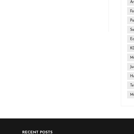
Ar
Fo
Po
So
E
K
Ma
Ju
H
Te
Mo
RECENT POSTS