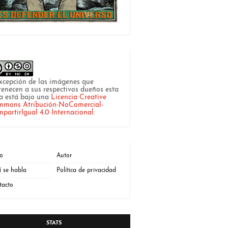
xcepción de las imágenes que
tenecen a sus respectivos dueños esta
a está bajo una
Licencia Creative
mons Atribución-NoComercial-
partirIgual 4.0 Internacional
.
io
Autor
í se habla
Política de privacidad
tacto
STATS