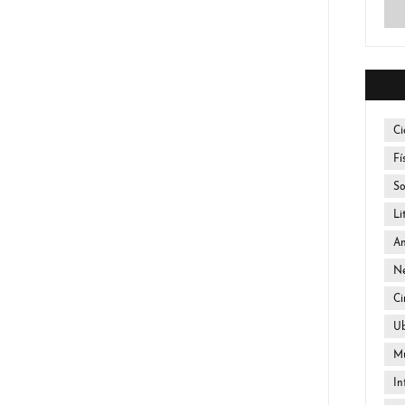
Ci
Fí
So
Li
An
Ne
Ci
U
Mú
In