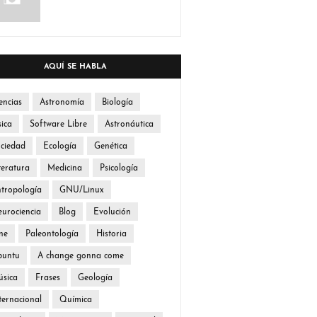
AQUÍ SE HABLA
encias
Astronomía
Biología
sica
Software Libre
Astronáutica
ciedad
Ecología
Genética
teratura
Medicina
Psicología
tropología
GNU/Linux
urociencia
Blog
Evolución
ne
Paleontología
Historia
buntu
A change gonna come
sica
Frases
Geología
ternacional
Química