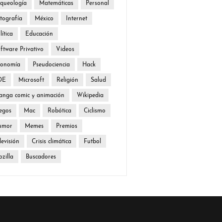
queología
Matemáticas
Personal
tografía
México
Internet
lítica
Educación
ftware Privativo
Videos
conomía
Pseudociencia
Hack
DE
Microsoft
Religión
Salud
nga comic y animación
Wikipedia
egos
Mac
Robótica
Ciclismo
umor
Memes
Premios
levisión
Crisis climática
Futbol
zilla
Buscadores