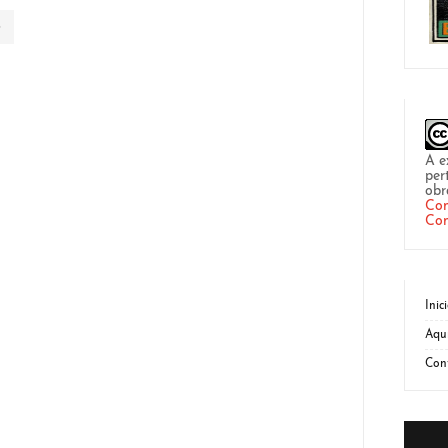
A e
per
obr
Com
Com
Inic
Aqu
Con