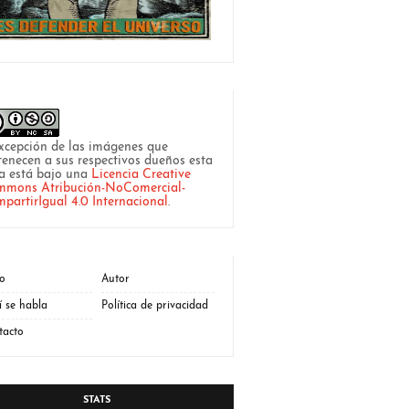
xcepción de las imágenes que
tenecen a sus respectivos dueños esta
a está bajo una
Licencia Creative
mons Atribución-NoComercial-
partirIgual 4.0 Internacional
.
io
Autor
í se habla
Política de privacidad
tacto
STATS