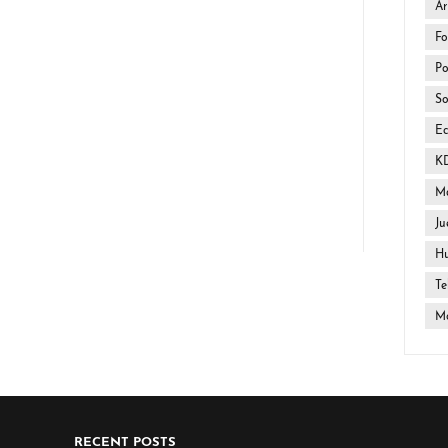
Ar
Fo
Po
So
E
K
Ma
Ju
H
Te
Mo
RECENT POSTS