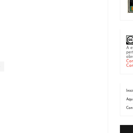
A e
per
obr
Com
Com
Inic
Aqu
Con