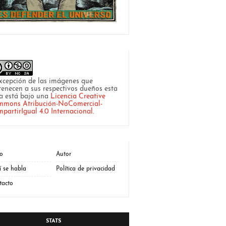
xcepción de las imágenes que
tenecen a sus respectivos dueños esta
a está bajo una
Licencia Creative
mons Atribución-NoComercial-
partirIgual 4.0 Internacional
.
io
Autor
í se habla
Política de privacidad
tacto
STATS