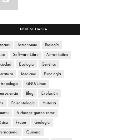
AQUÍ SE HABLA
encias
Astronomía
Biología
sica
Software Libre
Astronáutica
ciedad
Ecología
Genética
teratura
Medicina
Psicología
tropología
GNU/Linux
urociencia
Blog
Evolución
ne
Paleontología
Historia
buntu
A change gonna come
sica
Frases
Geología
ternacional
Química