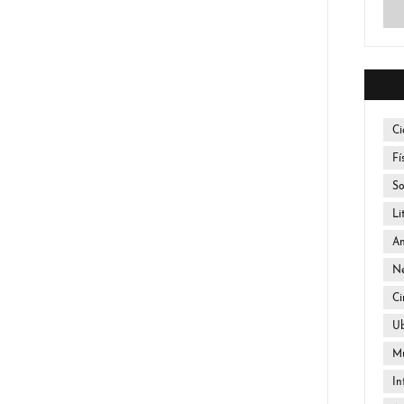
Ci
Fí
So
Li
An
Ne
Ci
U
Mú
In