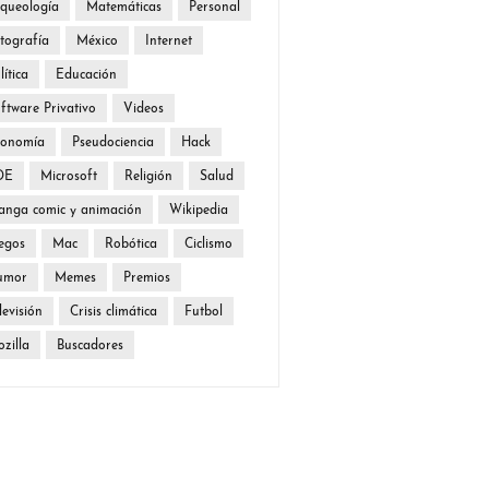
queología
Matemáticas
Personal
tografía
México
Internet
lítica
Educación
ftware Privativo
Videos
conomía
Pseudociencia
Hack
DE
Microsoft
Religión
Salud
nga comic y animación
Wikipedia
egos
Mac
Robótica
Ciclismo
umor
Memes
Premios
levisión
Crisis climática
Futbol
zilla
Buscadores