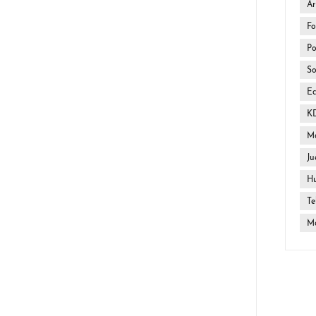
Ar
Fo
Po
So
E
K
Ma
Ju
H
Te
Mo