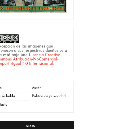
xcepción de las imágenes que
tenecen a sus respectivos dueños esta
a está bajo una
Licencia Creative
mons Atribución-NoComercial-
partirIgual 4.0 Internacional
.
io
Autor
í se habla
Política de privacidad
tacto
STATS