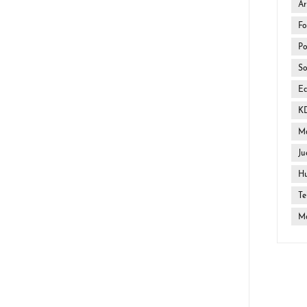
Ar
Fo
Po
So
E
K
Ma
Ju
H
Te
Mo