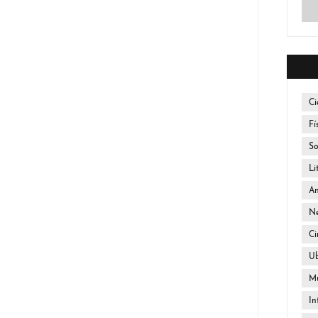
Ci
Fí
So
Li
An
Ne
Ci
U
Mú
In