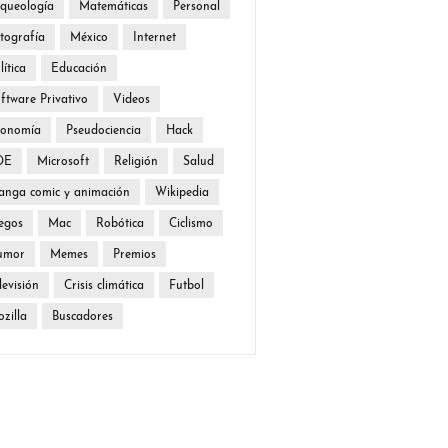
queología
Matemáticas
Personal
tografía
México
Internet
lítica
Educación
ftware Privativo
Videos
conomía
Pseudociencia
Hack
DE
Microsoft
Religión
Salud
nga comic y animación
Wikipedia
egos
Mac
Robótica
Ciclismo
umor
Memes
Premios
levisión
Crisis climática
Futbol
zilla
Buscadores