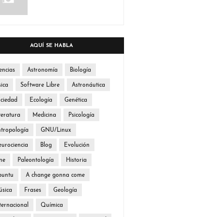
AQUÍ SE HABLA
encias
Astronomía
Biología
sica
Software Libre
Astronáutica
ciedad
Ecología
Genética
teratura
Medicina
Psicología
tropología
GNU/Linux
urociencia
Blog
Evolución
ne
Paleontología
Historia
buntu
A change gonna come
sica
Frases
Geología
ternacional
Química