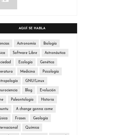
AQUÍ SE HABLA
encias
Astronomía
Biología
sica
Software Libre
Astronáutica
ciedad
Ecología
Genética
teratura
Medicina
Psicología
tropología
GNU/Linux
urociencia
Blog
Evolución
ne
Paleontología
Historia
buntu
A change gonna come
sica
Frases
Geología
ternacional
Química