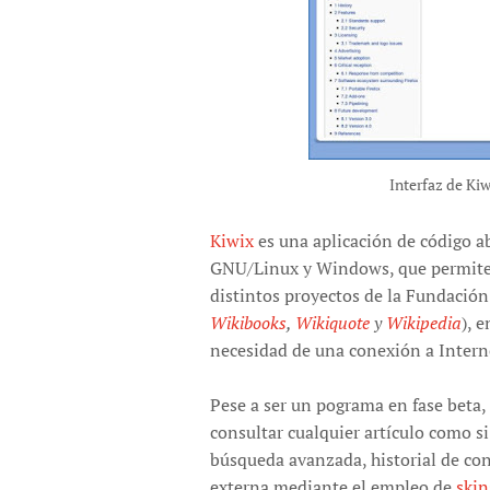
Interfaz de Kiw
Kiwix
es una aplicación de código a
GNU/Linux y Windows, que permite 
distintos proyectos de la Fundació
Wikibooks
,
Wikiquote
y
Wikipedia
), 
necesidad de una conexión a Intern
Pese a ser un pograma en fase beta,
consultar cualquier artículo como si
búsqueda avanzada, historial de con
externa mediante el empleo de
skin