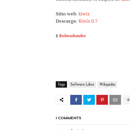
Sitio web
:
kiwix
Descarga
:
Kiwix 0.7
§
Rubendomfer
Tags
Software Libre
Wikipedia
1 COMMENTS