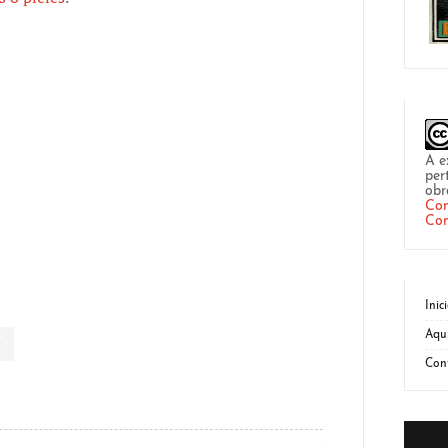
A e
per
obr
Com
Com
Inic
Aqu
Con