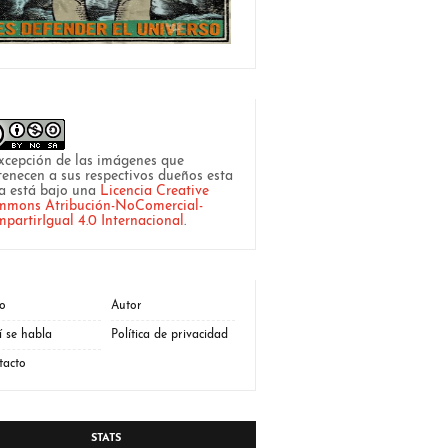
xcepción de las imágenes que
tenecen a sus respectivos dueños esta
a está bajo una
Licencia Creative
mons Atribución-NoComercial-
partirIgual 4.0 Internacional
.
io
Autor
í se habla
Política de privacidad
tacto
STATS