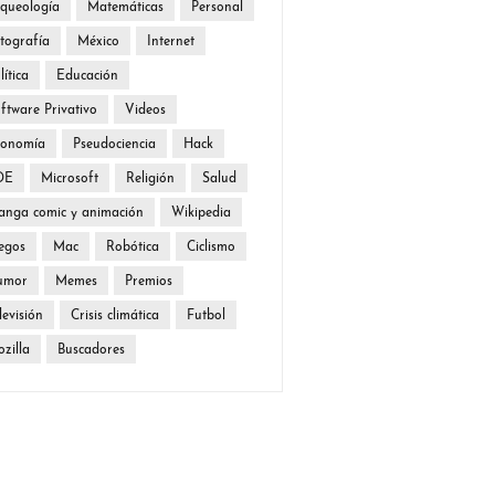
queología
Matemáticas
Personal
tografía
México
Internet
lítica
Educación
ftware Privativo
Videos
conomía
Pseudociencia
Hack
DE
Microsoft
Religión
Salud
nga comic y animación
Wikipedia
egos
Mac
Robótica
Ciclismo
umor
Memes
Premios
levisión
Crisis climática
Futbol
zilla
Buscadores