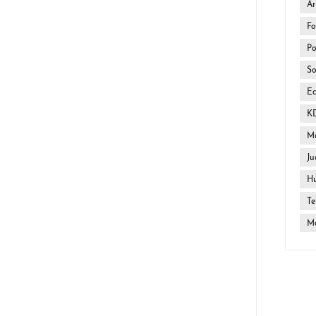
Ar
Fo
Po
So
E
K
Ma
Ju
H
Te
Mo