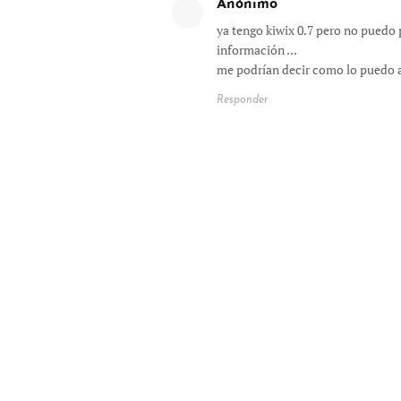
Anónimo
ya tengo kiwix 0.7 pero no puedo 
información ...
me podrían decir como lo puedo as
Responder