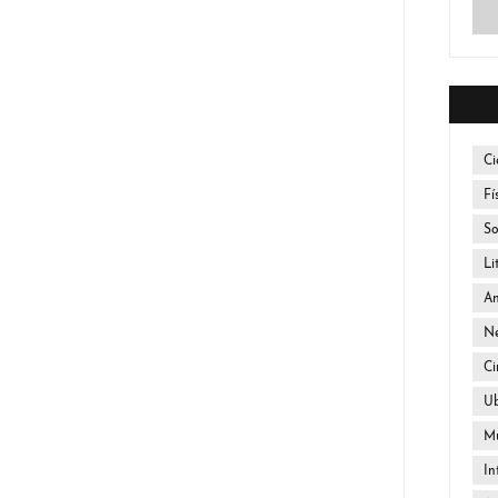
Ci
Fí
So
Li
An
Ne
Ci
U
Mú
In