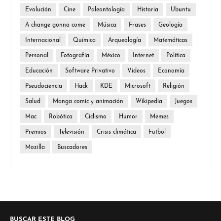
Evolución
Cine
Paleontología
Historia
Ubuntu
A change gonna come
Música
Frases
Geología
Internacional
Química
Arqueología
Matemáticas
Personal
Fotografía
México
Internet
Política
Educación
Software Privativo
Videos
Economía
Pseudociencia
Hack
KDE
Microsoft
Religión
Salud
Manga comic y animación
Wikipedia
Juegos
Mac
Robótica
Ciclismo
Humor
Memes
Premios
Televisión
Crisis climática
Futbol
Mozilla
Buscadores
BUSCAR ESTE BLOG