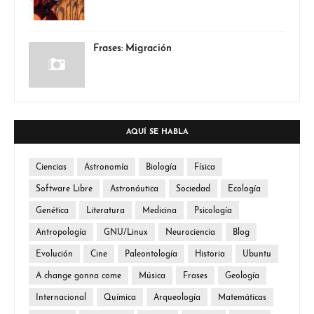
Frases: Migración
AQUÍ SE HABLA
Ciencias
Astronomía
Biología
Física
Software Libre
Astronáutica
Sociedad
Ecología
Genética
Literatura
Medicina
Psicología
Antropología
GNU/Linux
Neurociencia
Blog
Evolución
Cine
Paleontología
Historia
Ubuntu
A change gonna come
Música
Frases
Geología
Internacional
Química
Arqueología
Matemáticas