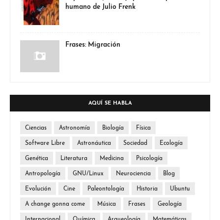
humano de Julio Frenk
Frases: Migración
AQUÍ SE HABLA
Ciencias
Astronomía
Biología
Física
Software Libre
Astronáutica
Sociedad
Ecología
Genética
Literatura
Medicina
Psicología
Antropología
GNU/Linux
Neurociencia
Blog
Evolución
Cine
Paleontología
Historia
Ubuntu
A change gonna come
Música
Frases
Geología
Internacional
Química
Arqueología
Matemáticas