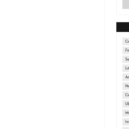
Ci
Fí
So
Li
An
Ne
Ci
U
Mú
In