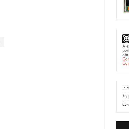
A e
per
obr
Com
Com
Inic
Aqu
Con