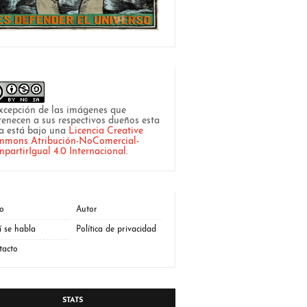
xcepción de las imágenes que
tenecen a sus respectivos dueños esta
a está bajo una
Licencia Creative
mons Atribución-NoComercial-
partirIgual 4.0 Internacional
.
io
Autor
í se habla
Política de privacidad
tacto
STATS