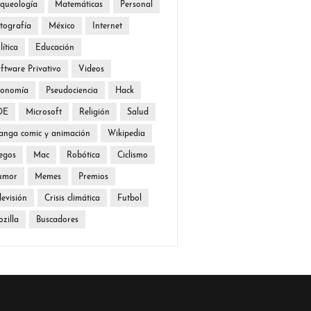
queología
Matemáticas
Personal
tografía
México
Internet
lítica
Educación
ftware Privativo
Videos
conomía
Pseudociencia
Hack
DE
Microsoft
Religión
Salud
nga comic y animación
Wikipedia
egos
Mac
Robótica
Ciclismo
umor
Memes
Premios
levisión
Crisis climática
Futbol
zilla
Buscadores