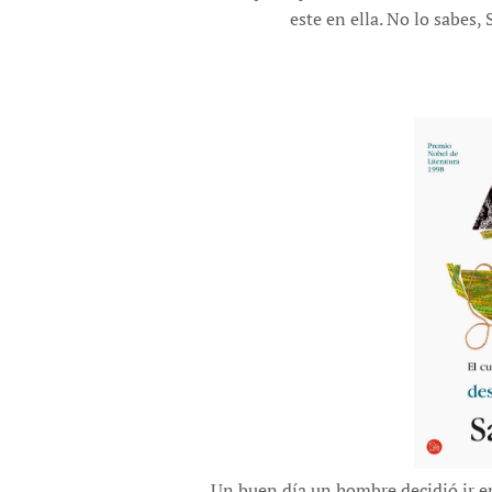
este en ella. No lo sabes, 
Un buen día un hombre decidió ir en