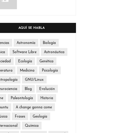
AQUÍ SE HABLA
encias
Astronomía
Biología
sica
Software Libre
Astronáutica
ciedad
Ecología
Genética
teratura
Medicina
Psicología
tropología
GNU/Linux
urociencia
Blog
Evolución
ne
Paleontología
Historia
buntu
A change gonna come
sica
Frases
Geología
ternacional
Química