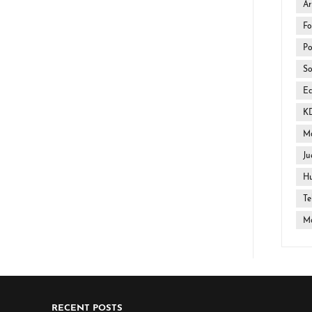
Ar
Fo
Po
So
E
K
Ma
Ju
H
Te
Mo
RECENT POSTS