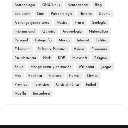
Antropología
GNU/Linux
Neurociencia
Blog
Evolución
Cine
Paleontología
Historia
Ubuntu
A change gonna come
Música
Frases
Geología
Internacional
Química
Arqueología
Matemáticas
Personal
Fotografía
México
Internet
Política
Educación
Software Privativo
Videos
Economía
Pseudociencia
Hack
KDE
Microsoft
Religión
Salud
Manga comic y animación
Wikipedia
Juegos
Mac
Robótica
Ciclismo
Humor
Memes
Premios
Televisión
Crisis climática
Futbol
Mozilla
Buscadores