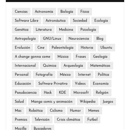
Ciencias
Astronomía
Biología
Física
Software Libre
Astronáutica
Sociedad
Ecología
Genética
Literatura
Medicina
Psicología
Antropología
GNU/Linux
Neurociencia
Blog
Evolución
Cine
Paleontología
Historia
Ubuntu
A change gonna come
Música
Frases
Geología
Internacional
Química
Arqueología
Matemáticas
Personal
Fotografía
México
Internet
Política
Educación
Software Privativo
Videos
Economía
Pseudociencia
Hack
KDE
Microsoft
Religión
Salud
Manga comic y animación
Wikipedia
Juegos
Mac
Robótica
Ciclismo
Humor
Memes
Premios
Televisión
Crisis climática
Futbol
Mozilla
Buscadores